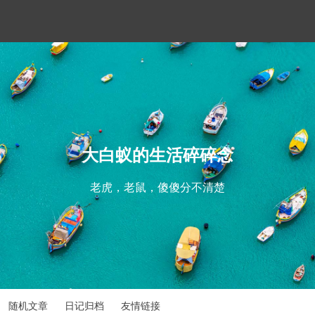
大白蚁的生活碎碎念
老虎，老鼠，傻傻分不清楚
随机文章
日记归档
友情链接