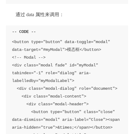
通过 data 属性来调用：
<button type="button" data-toggle="modal" 
data-target="#myModal">模态框</button>

<!-- Modal -->

<div class="modal fade" id="myModal" 
tabindex="-1" role="dialog" aria-
labelledby="myModalLabel">

  <div class="modal-dialog" role="document">

    <div class="modal-content">

      <div class="modal-header">

        <button type="button" class="close" 
data-dismiss="modal" aria-label="Close"><span 
aria-hidden="true">&times;</span></button>
