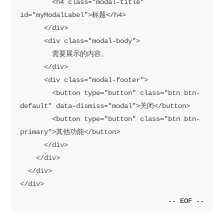
        <h4 class="modal-title" 
id="myModalLabel">标题</h4>

      </div>

      <div class="modal-body">

        需要展示的内容。

      </div>

      <div class="modal-footer">

        <button type="button" class="btn btn-
default" data-dismiss="modal">关闭</button>

        <button type="button" class="btn btn-
primary">其他功能</button>

      </div>

    </div>

  </div>

</div>